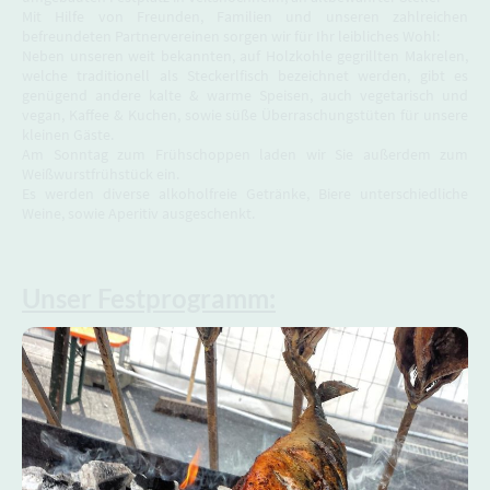
Mit Hilfe von Freunden, Familien und unseren zahlreichen
befreundeten Partnervereinen sorgen wir für Ihr leibliches Wohl:
Neben unseren weit bekannten, auf Holzkohle gegrillten Makrelen,
welche traditionell als Steckerlfisch bezeichnet werden, gibt es
genügend andere kalte & warme Speisen, auch vegetarisch und
vegan, Kaffee & Kuchen, sowie süße Überraschungstüten für unsere
kleinen Gäste.
Am Sonntag zum Frühschoppen laden wir Sie außerdem zum
Weißwurstfrühstück ein.
Es werden diverse alkoholfreie Getränke, Biere unterschiedliche
Weine, sowie Aperitiv ausgeschenkt.
Unser Festprogramm: