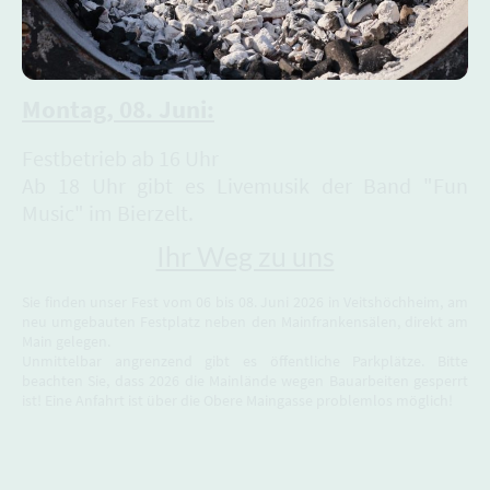
Montag, 08. Juni:
Festbetrieb ab 16 Uhr
Ab 18 Uhr gibt es Livemusik der Band "Fun
Music" im Bierzelt.
Ihr Weg zu uns
Sie finden unser Fest vom 06 bis 08. Juni 2026 in Veitshöchheim, am
neu umgebauten Festplatz neben den Mainfrankensälen, direkt am
Main gelegen.
Unmittelbar angrenzend gibt es öffentliche Parkplätze. Bitte
beachten Sie, dass 2026 die Mainlände wegen Bauarbeiten gesperrt
ist! Eine Anfahrt ist über die Obere Maingasse problemlos möglich!