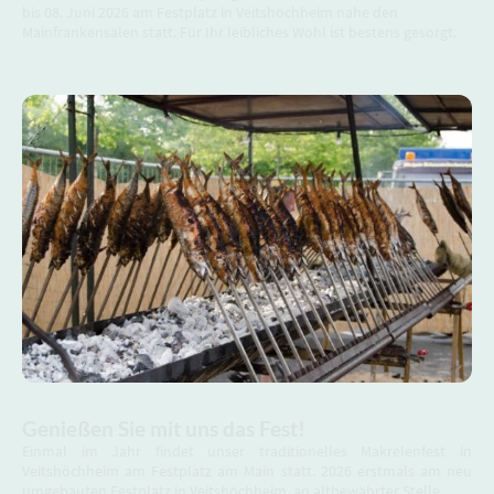
bis 08. Juni 2026 am Festplatz in Veitshöchheim nahe den
Mainfrankensälen statt. Für Ihr leibliches Wohl ist bestens gesorgt.
Genießen Sie mit uns das Fest!
Einmal im Jahr findet unser traditionelles Makrelenfest in
Veitshöchheim am Festplatz am Main statt. 2026 erstmals am neu
umgebauten Festplatz in Veitshöchheim, an altbewährter Stelle.